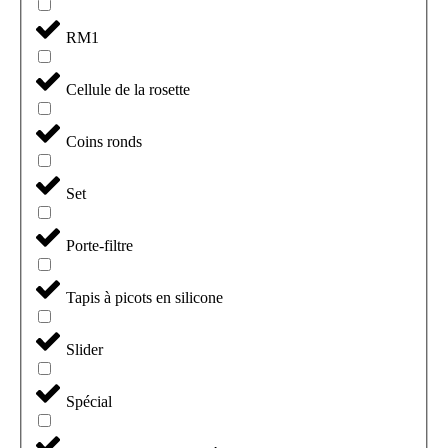
RM1
Cellule de la rosette
Coins ronds
Set
Porte-filtre
Tapis à picots en silicone
Slider
Spécial