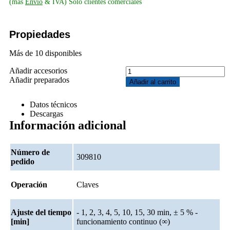
(más
Envío
& IVA) Sólo clientes comerciales
Propiedades
Más de 10 disponibles
SONOREX
Añadir accesorios
ST
Añadir preparados
Añadir al carrito
30.1
DT
Datos técnicos
Steuereinheit
Descargas
mit
Información adicional
Temperaturanzeige
cantidad
Número de
309810
pedido
Operación
Claves
Ajuste del tiempo
- 1, 2, 3, 4, 5, 10, 15, 30 min, ± 5 % -
[min]
funcionamiento continuo (∞)