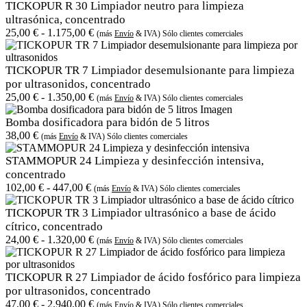
TICKOPUR R 30 Limpiador neutro para limpieza
ultrasónica, concentrado
25,00
€
-
1.175,00
€
(más
Envío
& IVA) Sólo clientes comerciales
TICKOPUR TR 7 Limpiador desemulsionante para limpieza
por ultrasonidos, concentrado
25,00
€
-
1.350,00
€
(más
Envío
& IVA) Sólo clientes comerciales
Bomba dosificadora para bidón de 5 litros
38,00
€
(más
Envío
& IVA) Sólo clientes comerciales
STAMMOPUR 24 Limpieza y desinfección intensiva,
concentrado
102,00
€
-
447,00
€
(más
Envío
& IVA) Sólo clientes comerciales
TICKOPUR TR 3 Limpiador ultrasónico a base de ácido
cítrico, concentrado
24,00
€
-
1.320,00
€
(más
Envío
& IVA) Sólo clientes comerciales
TICKOPUR R 27 Limpiador de ácido fosfórico para limpieza
por ultrasonidos, concentrado
47,00
€
-
2.940,00
€
(más
Envío
& IVA) Sólo clientes comerciales