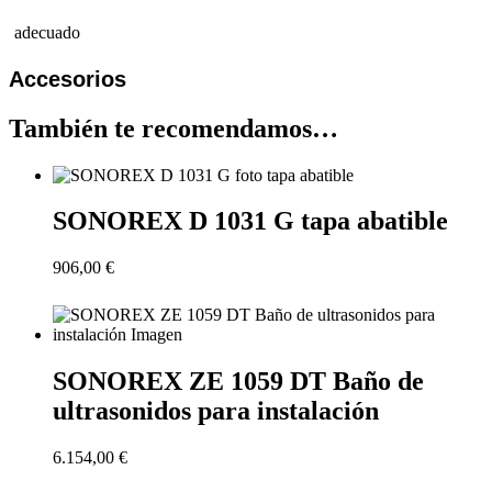
adecuado
Accesorios
También te recomendamos…
SONOREX D 1031 G tapa abatible
906,00
€
(más
Envío
& IVA) Sólo clientes comerciales
SONOREX ZE 1059 DT Baño de
ultrasonidos para instalación
6.154,00
€
(más
Envío
& IVA) Sólo clientes comerciales