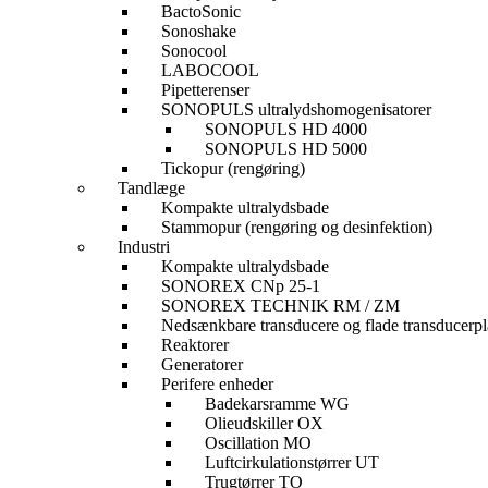
BactoSonic
Sonoshake
Sonocool
LABOCOOL
Pipetterenser
SONOPULS ultralydshomogenisatorer
SONOPULS HD 4000
SONOPULS HD 5000
Tickopur (rengøring)
Tandlæge
Kompakte ultralydsbade
Stammopur (rengøring og desinfektion)
Industri
Kompakte ultralydsbade
SONOREX CNp 25-1
SONOREX TECHNIK RM / ZM
Nedsænkbare transducere og flade transducerpl
Reaktorer
Generatorer
Perifere enheder
Badekarsramme WG
Olieudskiller OX
Oscillation MO
Luftcirkulationstørrer UT
Trugtørrer TO