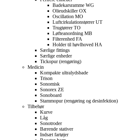
Badekarsramme WG
Olieudskiller OX
Oscillation MO
Luftcirkulationstørrer UT
Trugtørrer TO
Løfteanordning MB
Filterenhed FA
Holder til høvlhoved HA
Særlige fittings
Særlige enheder
Tickopur (rengøring)
Medicin
Kompakte ultralydsbade
Trison
Sonomisk
Sonorex ZE
Sonoboard
Stammopur (rengøring og desinfektion)
Tilbehør
Kurve
Låg
Sonotroder
Bærende stativer
Indsæt fartøjer