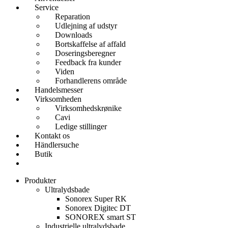
Service
Reparation
Udlejning af udstyr
Downloads
Bortskaffelse af affald
Doseringsberegner
Feedback fra kunder
Viden
Forhandlerens område
Handelsmesser
Virksomheden
Virksomhedskrønike
Cavi
Ledige stillinger
Kontakt os
Händlersuche
Butik
Produkter
Ultralydsbade
Sonorex Super RK
Sonorex Digitec DT
SONOREX smart ST
Industrielle ultralydsbade