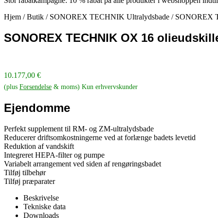
Stor rabatkampagne: 10 % rabat på alle produkter i webshoppen indti
Hjem
/
Butik
/
SONOREX TECHNIK Ultralydsbade
/
SONOREX TE
SONOREX TECHNIK OX 16 olieudskill
10.177,00
€
(plus
Forsendelse
& moms) Kun erhvervskunder
Ejendomme
Perfekt supplement til RM- og ZM-ultralydsbade
Reducerer driftsomkostningerne ved at forlænge badets levetid
Reduktion af vandskift
Integreret HEPA-filter og pumpe
Variabelt arrangement ved siden af rengøringsbadet
Tilføj tilbehør
Tilføj præparater
Beskrivelse
Tekniske data
Downloads