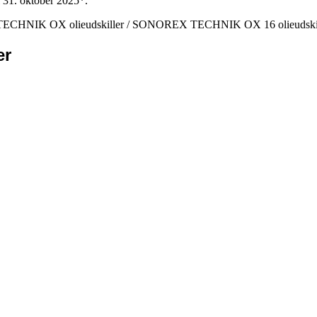
l 31. oktober 2025*.
CHNIK OX olieudskiller
/ SONOREX TECHNIK OX 16 olieudskil
er