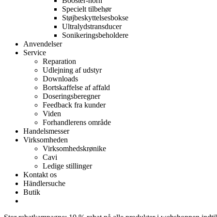
Booster-horn
Specielt tilbehør
Støjbeskyttelsesbokse
Ultralydstransducer
Sonikeringsbeholdere
Anvendelser
Service
Reparation
Udlejning af udstyr
Downloads
Bortskaffelse af affald
Doseringsberegner
Feedback fra kunder
Viden
Forhandlerens område
Handelsmesser
Virksomheden
Virksomhedskrønike
Cavi
Ledige stillinger
Kontakt os
Händlersuche
Butik