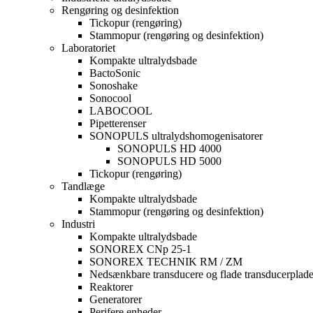
Rengøring og desinfektion
Tickopur (rengøring)
Stammopur (rengøring og desinfektion)
Laboratoriet
Kompakte ultralydsbade
BactoSonic
Sonoshake
Sonocool
LABOCOOL
Pipetterenser
SONOPULS ultralydshomogenisatorer
SONOPULS HD 4000
SONOPULS HD 5000
Tickopur (rengøring)
Tandlæge
Kompakte ultralydsbade
Stammopur (rengøring og desinfektion)
Industri
Kompakte ultralydsbade
SONOREX CNp 25-1
SONOREX TECHNIK RM / ZM
Nedsænkbare transducere og flade transducerplade
Reaktorer
Generatorer
Perifere enheder