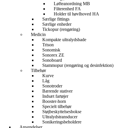
Løfteanordning MB
Filterenhed FA
Holder til høvlhoved HA
Særlige fittings
Særlige enheder
Tickopur (rengøring)
Medicin
Kompakte ultralydsbade
Trison
Sonomisk
Sonorex ZE
Sonoboard
Stammopur (rengøring og desinfektion)
Tilbehør
Kurve
Låg
Sonotroder
Bærende stativer
Indsæt fartøjer
Booster-horn
Specielt tilbehør
Støjbeskyttelsesbokse
Ultralydstransducer
Sonikeringsbeholdere
Anvendelser