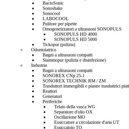
BactoSonic
Sonoshake
Sonocool
LABOCOOL
Pulitore per pipette
Omogeneizzatori a ultrasuoni SONOPULS
SONOPULS HD 4000
SONOPULS HD 5000
Tickopur (pulizia)
Odontoiatrico
Bagni a ultrasuoni compatti
Stammopur (pulizia e disinfezione)
Industria
Bagni a ultrasuoni compatti
SONOREX CNp 25-1
SONOREX TECHNIK RM / ZM
Trasduttori immergibili e piastre trasduttrici piat
Reattori
Generatori
Periferiche
Telaio della vasca WG
Separatore d'olio OX
Oscillazione MO
Essiccatore a circolazione d'aria UT
Essiccatoio TO