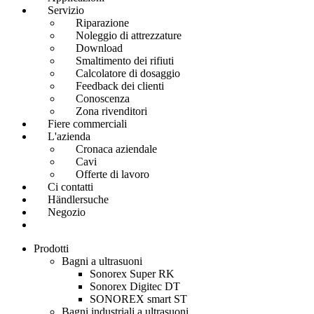
Servizio
Riparazione
Noleggio di attrezzature
Download
Smaltimento dei rifiuti
Calcolatore di dosaggio
Feedback dei clienti
Conoscenza
Zona rivenditori
Fiere commerciali
L'azienda
Cronaca aziendale
Cavi
Offerte di lavoro
Ci contatti
Händlersuche
Negozio
Prodotti
Bagni a ultrasuoni
Sonorex Super RK
Sonorex Digitec DT
SONOREX smart ST
Bagni industriali a ultrasuoni