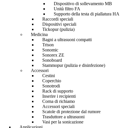
Dispositivo di sollevamento MB
Unità filtro FA
Supporto della testa di piallatura HA
Raccordi speciali
Dispositivi speciali
Tickopur (pulizia)
Medicina
Bagni a ultrasuoni compatti
Trison
Sonomic
Sonorex ZE
Sonoboard
Stammopur (pulizia e disinfezione)
Accessori
Cestini
Coperchio
Sonotrodi
Rack di supporto
Inserire i recipienti
Corna di richiamo
Accessori speciali
Scatole di protezione dal rumore
Trasduttore a ultrasuoni
Vasi per la sonicazione
Applicazioni