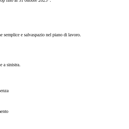
hop fino al 31 ottobre 2025*.
ne semplice e salvaspazio nel piano di lavoro.
e a sinistra.
senza
mento