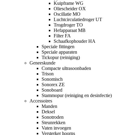
Kuipframe WG
Oliescheider OX
Oscillatie MO
Luchtcirculatiedroger UT
Trogdroger TO
Hefapparaat MB
Filter FA
Schaafkophouder HA
Speciale fittingen
Speciale apparaten
Tickopur (reiniging)
Geneeskunde
Compacte ultrasoonbaden
Trison
Sonomisch
Sonorex ZE
Sonoboard
Stammopur (reiniging en desinfectie)
Accessoires
Manden
Deksel
Sonotroden
Steunrekken
Vaten invoegen
Versterker hoorns