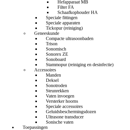
Hefapparaat MB
Filter FA
Schaafkophouder HA
Speciale fittingen
Speciale apparaten
Tickopur (reiniging)
Geneeskunde
Compacte ultrasoonbaden
Trison
Sonomisch
Sonorex ZE
Sonoboard
Stammopur (reiniging en desinfectie)
Accessoires
Manden
Deksel
Sonotroden
Steunrekken
Vaten invoegen
Versterker hoorns
Speciale accessoires
Geluidsbeschermingsdozen
Ultrasone transducer
Sonische vaten
Toepassingen