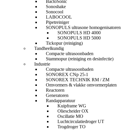
BactoSonic
Sonoshake
Sonocool
LABOCOOL
Pipetreiniger
SONOPULS ultrasone homogenisatoren
SONOPULS HD 4000
SONOPULS HD 5000
Tickopur (reiniging)
Tandheelkundig
Compacte ultrasoonbaden
Stammopur (reiniging en desinfectie)
Industrie
Compacte ultrasoonbaden
SONOREX CNp 25-1
SONOREX TECHNIK RM / ZM
Omvormers & vlakke omvormerplaten
Reactoren
Generatoren
Randapparatuur
Kuipframe WG
Oliescheider OX
Oscillatie MO
Luchtcirculatiedroger UT
Trogdroger TO